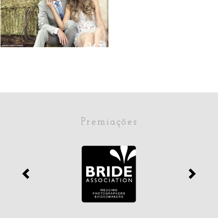
VOCÊS
2913
1
Premiações