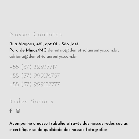
Nossos Contatos
Rua Alagoas, 481, apt 01 - São José
Para de Minas/MG
demetrio@demetriolaurentys.com.br
,
adriana@demetriolaurentys.com.br
+55 (37) 32327717
+55 (37) 999174757
+55 (37) 999137777
Redes Sociais
Acompanhe o nosso trabalho através das nossas redes socias
e certifique-se da qualidade das nossas fotografias.