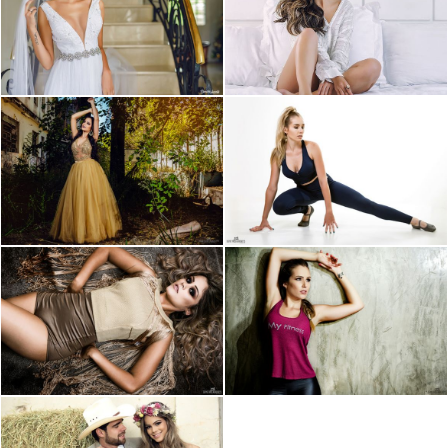
NOGUEIRA
MYSELF
2174
2985
3580
0
CAROLINE
MY FITNESS
6
0
HERMES
5160
5729
26
IARA
MY FITNESS
2
3788
8682
0
0
DEDICADO A