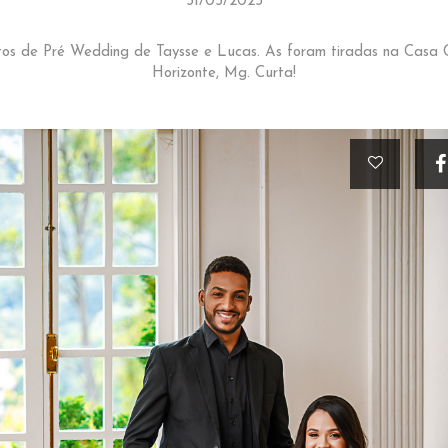
31/05/2023
tos de Pré Wedding de Taysse e Lucas. As foram tiradas na Casa 
Horizonte, Mg. Curta!