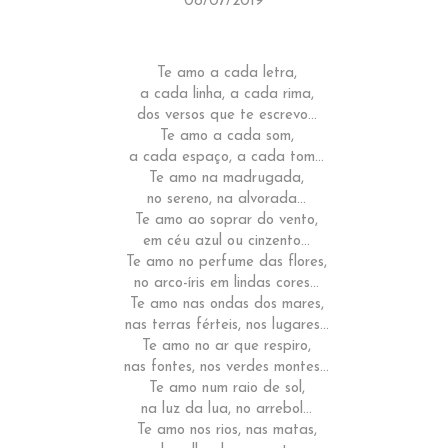
08/07/2019
Te amo a cada letra,
a cada linha, a cada rima,
dos versos que te escrevo...
Te amo a cada som,
a cada espaço, a cada tom...
Te amo na madrugada,
no sereno, na alvorada...
Te amo ao soprar do vento,
em céu azul ou cinzento...
Te amo no perfume das flores,
no arco-íris em lindas cores...
Te amo nas ondas dos mares,
nas terras férteis, nos lugares...
Te amo no ar que respiro,
nas fontes, nos verdes montes...
Te amo num raio de sol,
na luz da lua, no arrebol...
Te amo nos rios, nas matas,