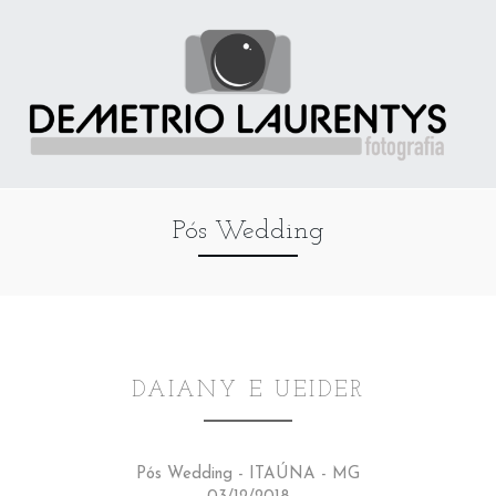
Pós Wedding
DAIANY E UEIDER
Pós Wedding - ITAÚNA - MG