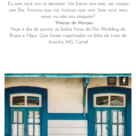
Eu sem você sou só desamor. Um barco sem mar, um campo
sem flor. Tristeza que vai, tristeza que vem. Sem você, meu
amor, eu não sou ninguém?
Vinícius de Moraes
Hoje é dia de postar as lindas fotos do Pós Wedding de
Bruna e Filipe. Que foram registradas na linha de trem de
Azurita, MG. Curta!