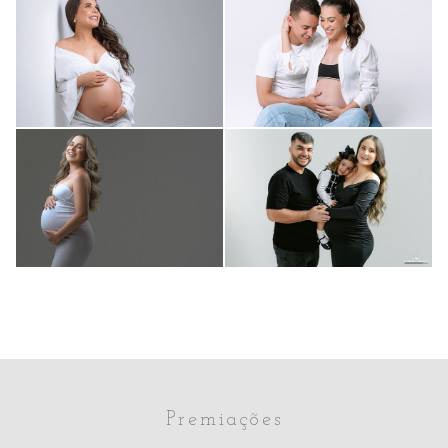
À ESPERA DE
À ESPERA DE
LARA
ANNE
67
75
Gestante
Gestante
À ESPERA DE
À ESPERA DE
0
0
ARTHUR
MARIA ANTÔNIA
63
69
0
0
Premiações