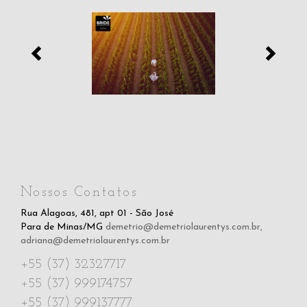
Nossos Contatos
Rua Alagoas, 481, apt 01 - São José
Para de Minas/MG
demetrio@demetriolaurentys.com.br
,
adriana@demetriolaurentys.com.br
+55 (37) 32327717
+55 (37) 999174757
+55 (37) 999137777