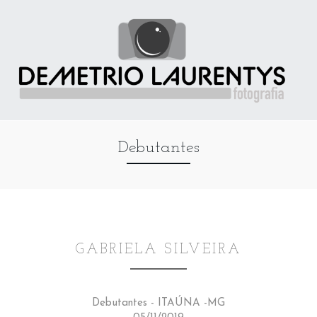
Debutantes
GABRIELA SILVEIRA
Debutantes - ITAÚNA -MG