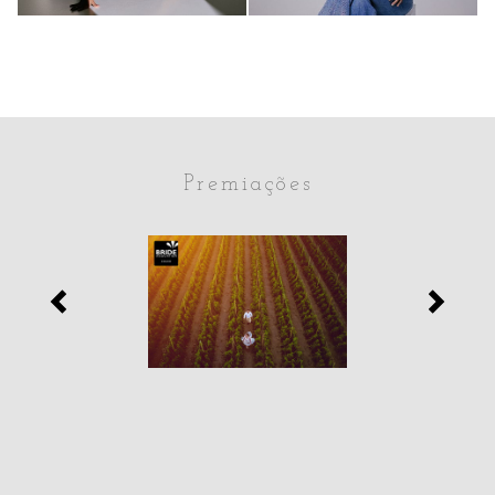
65
63
0
0
Premiações