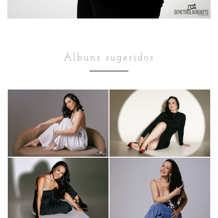
Álbuns sugeridos
Estudio
Estudio
TAMIRES SOARES
MARIA AMÉLIA
65
72
Estudio
Estudio
0
0
LARISSA
CÍNTIA
FERREIRA
DOMINGUES