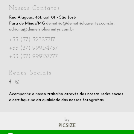
Nossos Contatos
Rua Alagoas, 481, apt 01 - São José
Para de Minas/MG
demetrio@demetriolaurentys.com.br
,
adriana@demetriolaurentys.com.br
+55 (37) 32327717
+55 (37) 999174757
+55 (37) 999137777
Redes Sociais
Acompanhe o nosso trabalho através das nossas redes socias
e certifique-se da qualidade das nossas fotografias.
by
PICSIZE
Demétrio Laurentys, Copyright © 2017 | Todos os direitos