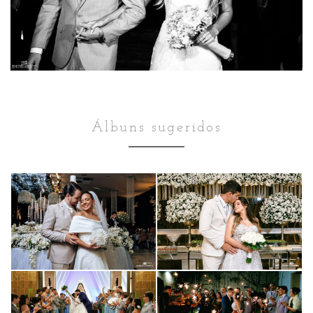
Álbuns sugeridos
Casamento
Casamento
EDUARDA E SÁVIO
FRANCIELE E
GUSTAVO
160
181
Casamento
Casamento
0
JÉSSICA E
ISABELA E
14