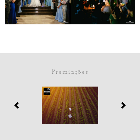
MAYCON
FABRÍCIO
190
272
108
193
Premiações