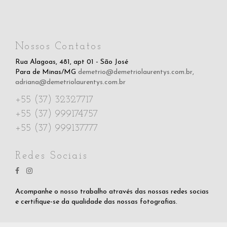
Nossos Contatos
Rua Alagoas, 481, apt 01 - São José
Para de Minas/MG
demetrio@demetriolaurentys.com.br
,
adriana@demetriolaurentys.com.br
+55 (37) 32327717
+55 (37) 999174757
+55 (37) 999137777
Redes Sociais
Acompanhe o nosso trabalho através das nossas redes socias
e certifique-se da qualidade das nossas fotografias.