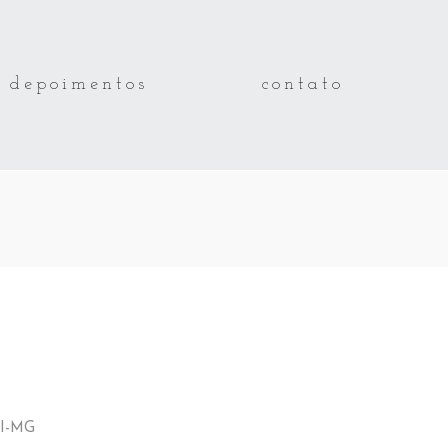
depoimentos
contato
UI-MG