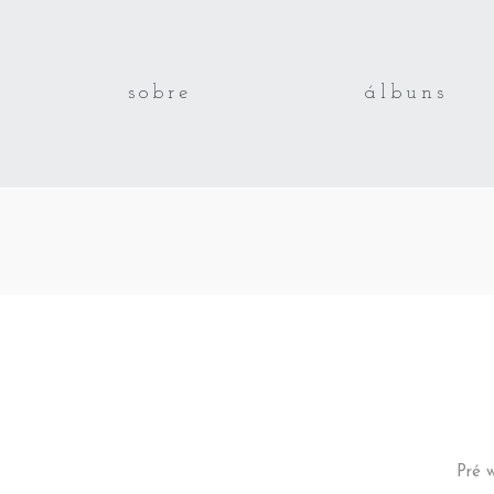
sobre
álbuns
Pré 