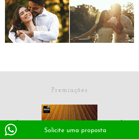
Pré wedding
Pré wedding
0
LUCIANA E YAGO
RAISSA E GABRIEL
0
130
175
7
6
Premiações
Solicite uma proposta