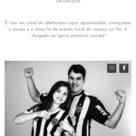
06/04/2016
E com um casal de atleticanos super apaixonados, começamos
o ensaio e o clima foi de paixão total do começo ao fim. A
chegada na Igreja promete! curtam!