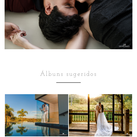
Álbuns sugeridos
Pré wedding
Pré wedding
DALILA E
LARISSA E LUCAS
CRISTIANO
130
56