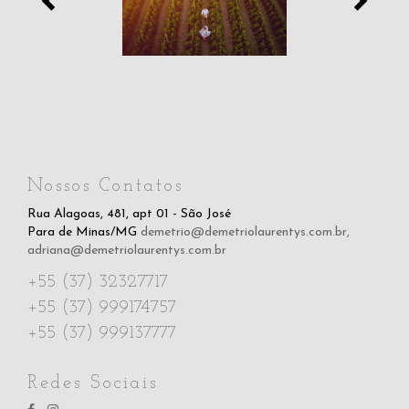
Nossos Contatos
Rua Alagoas, 481, apt 01 - São José
Para de Minas/MG
demetrio@demetriolaurentys.com.br
,
adriana@demetriolaurentys.com.br
+55 (37) 32327717
+55 (37) 999174757
+55 (37) 999137777
Redes Sociais