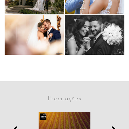
739
60
Pós Wedding
Pós Wedding
0
JUNIA E ROMEU
FERNANDA E
0
JÚLIO
1079
1093
0
155
Premiações