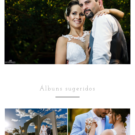
Álbuns sugeridos
Pós Wedding
Pós Wedding
LETÍCIA E
LETÍCIA E RAFAEL
TARCISIO