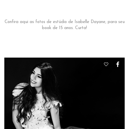
Confira aqui as fotos de estúdio de Isabelle Dayane, para seu
book de 15 anos. Curta!